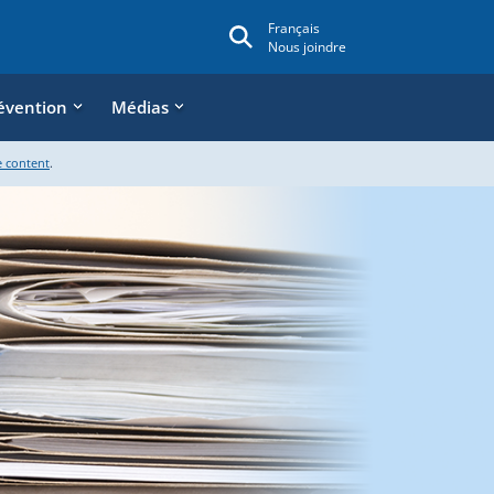
Français
Nous joindre
évention
Médias
e content
.