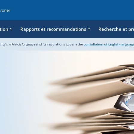
oroner
tion
Rapports et recommandations
Recherche et pr
er of the French language
and its regulations govern the
consultation of English-languag