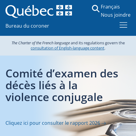
Français
Nous joindre
Bureau du coroner
The Charter of the French language
and its regulations govern the
consultation of English-language content
.
es
Transporteurs pou
le Bureau du coron
Consultez les outils et documents pertinents