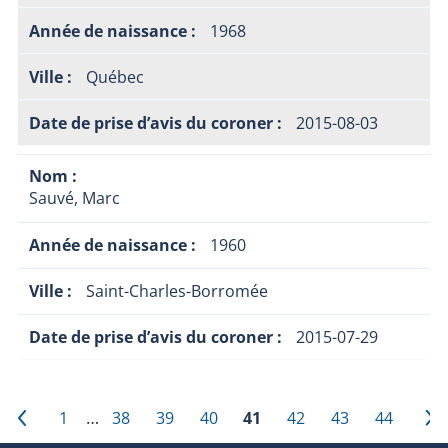
1968
Québec
2015-08-03
Sauvé, Marc
1960
Saint-Charles-Borromée
2015-07-29
…
‹
1
38
39
40
41
42
43
44
›