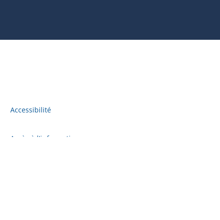
Accessibilité
Accès à l'information
Plan du site
Politique de confidentialité