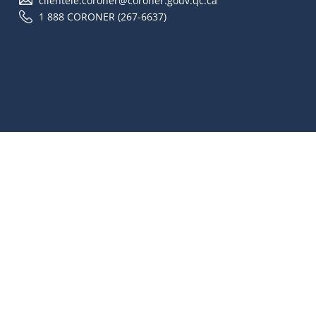
clientele.coroner@coroner.gouv.qc.ca
1 888 CORONER (267-6637)