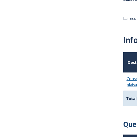
La reco
Inf
Dest
Consei
plais
Total
Que 