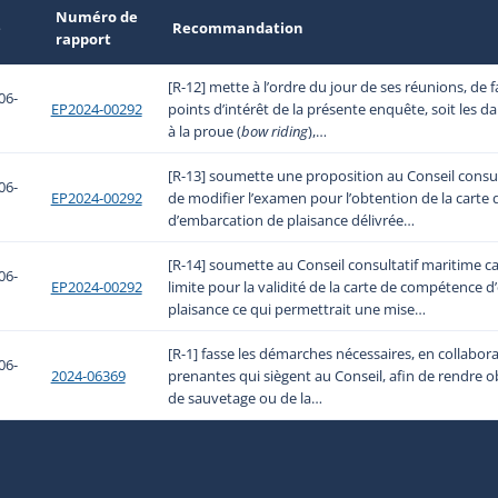
Numéro de
e
Recommandation
rapport
[R-12] mette à l’ordre du jour de ses réunions, de f
06-
EP2024-00292
points d’intérêt de la présente enquête, soit les d
à la proue (
bow riding
),…
[R-13] soumette une proposition au Conseil consu
06-
EP2024-00292
de modifier l’examen pour l’obtention de la cart
d’embarcation de plaisance délivrée…
[R-14] soumette au Conseil consultatif maritime 
06-
EP2024-00292
limite pour la validité de la carte de compétence 
plaisance ce qui permettrait une mise…
[R-1] fasse les démarches nécessaires, en collabora
06-
2024-06369
prenantes qui siègent au Conseil, afin de rendre obl
de sauvetage ou de la…