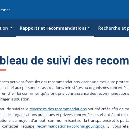
oroner
tion
Rapports et recommandations
Recherche et 
bleau de suivi des reco
oners peuvent formuler des recommandations visant une meilleure protection
 en chef aux personnes, associations, ministères ou organismes concernés. Le
 en chef, lui confirmer qu’ils ont pris connaissance des recommandations
rriger la situation.
eau de suivi et le
répertoire des recommandations
ont été créés afin de met
s et les organisations publiques et privées concernées. Ils visent à optimi
ations, au moyen d’un outil commun misant sur la transparence et le part
 contacter l'équipe
recommandations@coroner.gouv.qc.ca
. Si vous ête