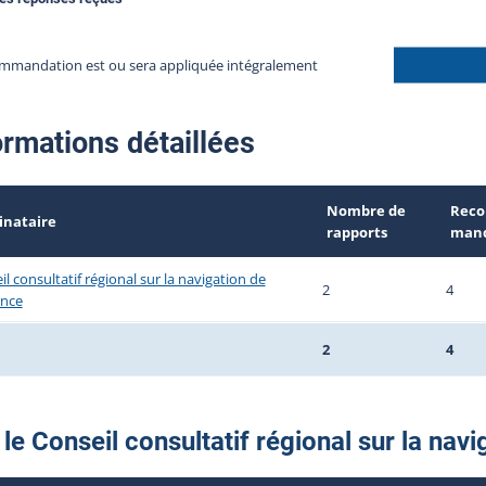
mmandation est ou sera appliquée intégralement
ormations détaillées
Nombre de
Reco
inataire
rapports
mand
l consultatif régional sur la navigation de
2
4
ance
2
4
le Conseil consultatif régional sur la navi