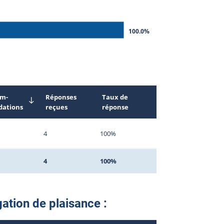
100.0%
m-
Réponses
Taux de
ations
reçues
réponse
4
100%
4
100%
gation de plaisance :