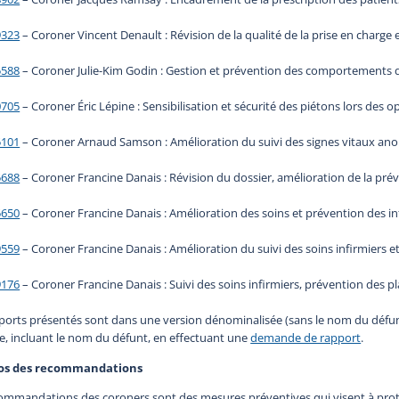
9323
– Coroner Vincent Denault : Révision de la qualité de la prise en charge 
5588
– Coroner Julie-Kim Godin : Gestion et prévention des comportements d
0705
– Coroner Éric Lépine : Sensibilisation et sécurité des piétons lors des
5101
– Coroner Arnaud Samson : Amélioration du suivi des signes vitaux ano
5688
– Coroner Francine Danais : Révision du dossier, amélioration de la prév
5650
– Coroner Francine Danais : Amélioration des soins et prévention des in
9559
– Coroner Francine Danais : Amélioration du suivi des soins infirmiers et
9176
– Coroner Francine Danais : Suivi des soins infirmiers, prévention des pl
ports présentés sont dans une version dénominalisée (sans le nom du défun
le, incluant le nom du défunt, en effectuant une
demande de rapport
.
os des recommandations
ommandations des coroners sont des mesures préventives qui visent à proté