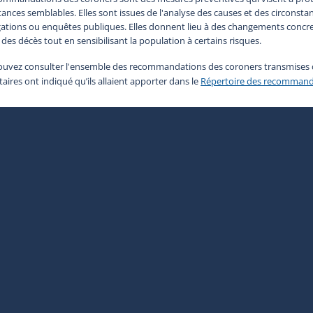
tances semblables. Elles sont issues de l'analyse des causes et des circonsta
gations ou enquêtes publiques. Elles donnent lieu à des changements concret
r des décès tout en sensibilisant la population à certains risques.
uvez consulter l'ensemble des recommandations des coroners transmises d
taires ont indiqué qu’ils allaient apporter dans le
Répertoire des recommand