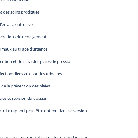
et des soins prodigués
'errance intrusive
 opérations de déneigement
rmaux au triage d’urgence
ention et du suivi des plaies de pression
fections liées aux sondes urinaires
 de la prévention des plaies
aies et révision du dossier
t). Le rapport peut être obtenu dans sa version
ger la vie humaine et éviter des décès dans des