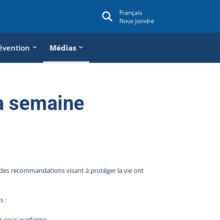
Français
Nous joindre
évention
Médias
a semaine
des recommandations visant à protéger la vie ont
s :
s sous warfarine