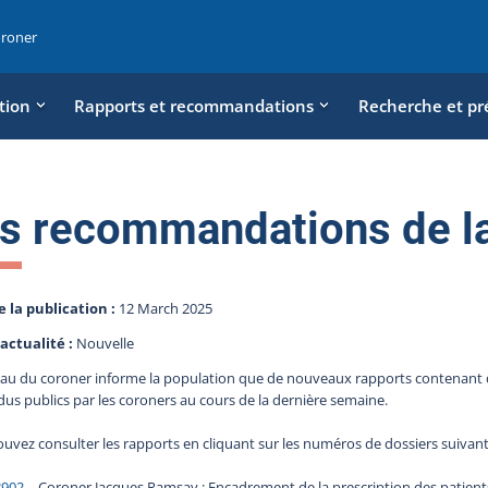
oroner
tion
Rapports et recommandations
Recherche et pr
s recommandations de l
e la publication :
12 March 2025
actualité :
Nouvelle
au du coroner informe la population que de nouveaux rapports contenant 
dus publics par les coroners au cours de la dernière semaine.
uvez consulter les rapports en cliquant sur les numéros de dossiers suivant
8902
– Coroner Jacques Ramsay : Encadrement de la prescription des patient