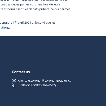
nces des décès par les coroners lors de leurs
s et nourrissent les débats publics, ce qui permet
er
epuis le 1
avril 2024 et le suivi que les
ations
.
Contact us
clientele.coroner@coroner.gouv.qc.ca
1 888 CORONER (267-6637)