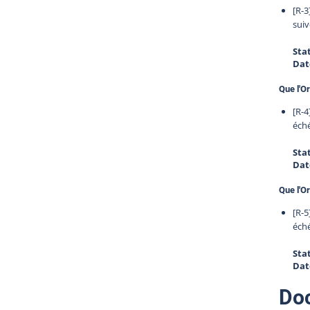
[R-3
suiv
Sta
Dat
Que l'O
[R-4
éché
Sta
Dat
Que l'Or
[R-5
éché
Sta
Dat
Do