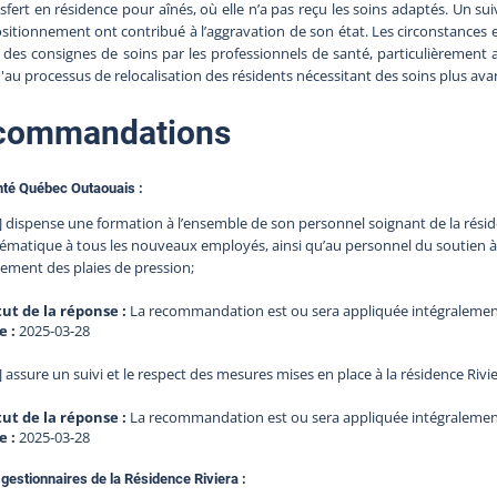
sfert en résidence pour aînés, où elle n’a pas reçu les soins adaptés. Un s
sitionnement ont contribué à l’aggravation de son état. Les circonstances
 des consignes de soins par les professionnels de santé, particulièremen
u'au processus de relocalisation des résidents nécessitant des soins plus ava
commandations
té Québec Outaouais :
] dispense une formation à l’ensemble de son personnel soignant de la rés
ématique à tous les nouveaux employés, ainsi qu’au personnel du soutien à do
tement des plaies de pression;
tut de la réponse :
La recommandation est ou sera appliquée intégraleme
e :
2025-03-28
] assure un suivi et le respect des mesures mises en place à la résidence Riv
tut de la réponse :
La recommandation est ou sera appliquée intégraleme
e :
2025-03-28
 gestionnaires de la Résidence Riviera :