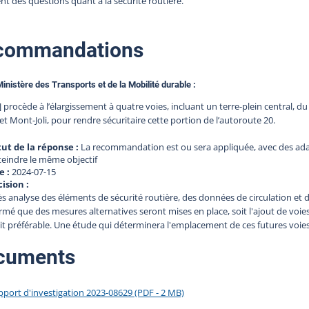
nt des questions quant à la sécurité routière.
commandations
inistère des Transports et de la Mobilité durable :
] procède à l’élargissement à quatre voies, incluant un terre-plein central, d
 et Mont-Joli, pour rendre sécuritaire cette portion de l’autoroute 20.
tut de la réponse :
La recommandation est ou sera appliquée, avec des ad
teindre le même objectif
e :
2024-07-15
ision :
s analyse des éléments de sécurité routière, des données de circulation et
rmé que des mesures alternatives seront mises en place, soit l'ajout de vo
it préférable. Une étude qui déterminera l'emplacement de ces futures voi
cuments
pport d'investigation 2023-08629 (PDF - 2 MB)