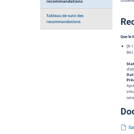
soulève
recommandations
Tableau de suivi des
Re
recommandations
Que le M
[R-1
Bic)
Sta
d’at
Dat
Préc
Aprè
info
sera
Do
Ra