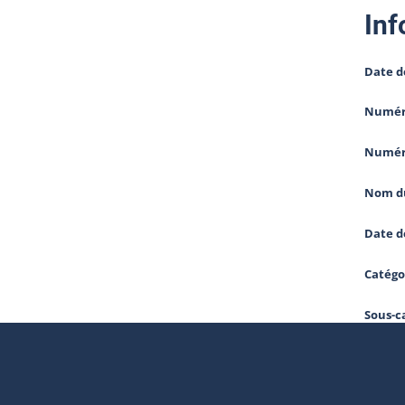
Inf
Date d
Numéro
Numér
Nom du
Date d
Catégo
Sous-c