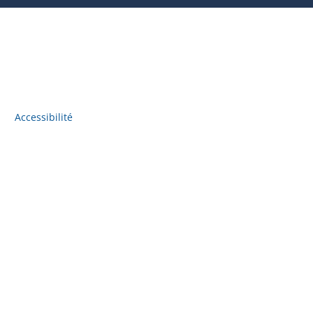
Accessibilité
Accès à l'information
Plan du site
Politique de confidentialité