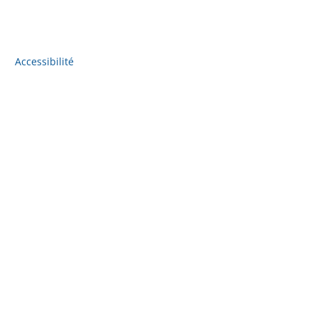
Accessibilité
Accès à l'information
Plan du site
Politique de confidentialité