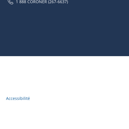
1 888 CORONER (267-6637)
Accessibilité
Accès à l'information