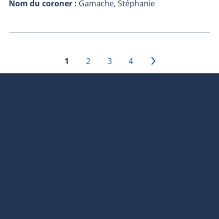
Nom du coroner :
Gamache, Stéphanie
1
2
3
4
›