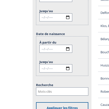
Jusqu'au
Delfo
Klos, 
Date de naissance
Bélan
À partir du
Bouch
Jusqu'au
Huszar
Bonno
Recherche
Rober
Cauza
Appliquer les filtres