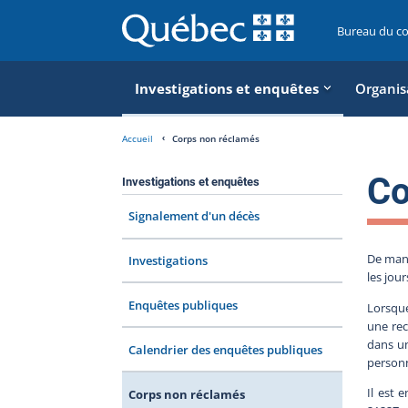
Bureau du c
Investigations et enquêtes
Organis
Accueil
Corps non réclamés
Co
Investigations et enquêtes
Signalement d'un décès
De mani
Investigations
les jour
Enquêtes publiques
Lorsque
une rec
dans un
Calendrier des enquêtes publiques
personn
Il est 
Corps non réclamés