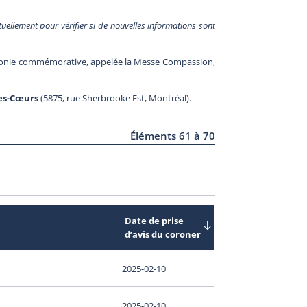
ctuellement pour vérifier si de nouvelles informations sont
émonie commémorative, appelée la Messe Compassion,
es-Cœurs
(5875, rue Sherbrooke Est, Montréal).
Éléments 61 à 70
Date de prise
d’avis du coroner
2025-02-10
2025-02-10