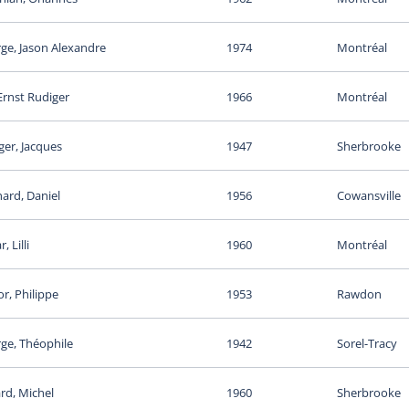
rge, Jason Alexandre
1974
Montréal
Ernst Rudiger
1966
Montréal
ger, Jacques
1947
Sherbrooke
ard, Daniel
1956
Cowansville
, Lilli
1960
Montréal
r, Philippe
1953
Rawdon
ge, Théophile
1942
Sorel-Tracy
rd, Michel
1960
Sherbrooke