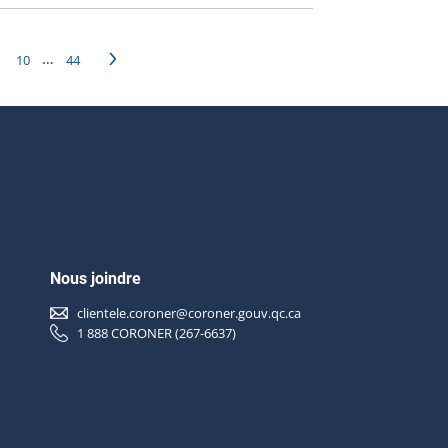
…
10
44
›
Nous joindre
clientele.coroner@coroner.gouv.qc.ca
1 888 CORONER (267-6637)