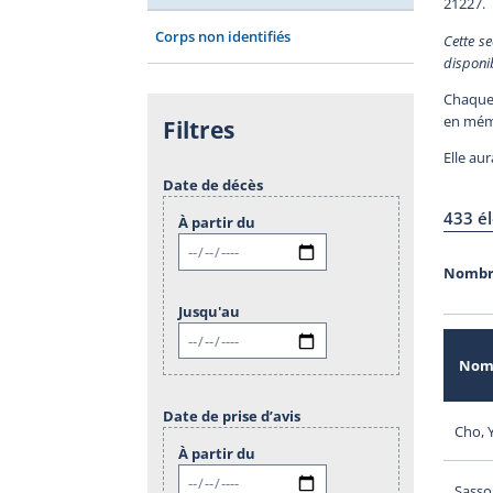
21227.
Corps non identifiés
Cette se
disponi
Chaque
en mémo
Filtres
Elle aur
Date de décès
433 é
À partir du
Nombr
Jusqu'au
No
Date de prise d’avis
Cho, 
À partir du
Sasso