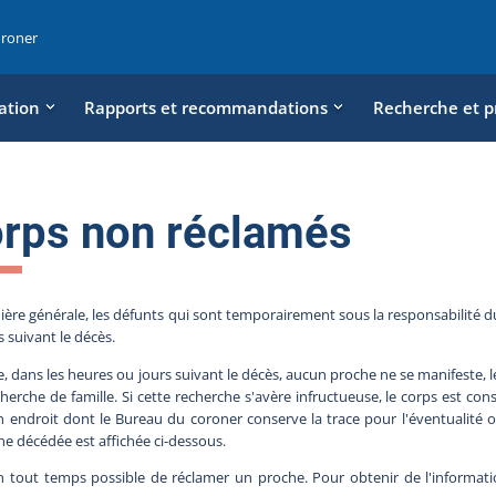
oroner
ation
Rapports et recommandations
Recherche et p
rps non réclamés
ère générale, les défunts qui sont temporairement sous la responsabilité du
s suivant le décès.
, dans les heures ou jours suivant le décès, aucun proche ne se manifeste, le
herche de famille. Si cette recherche s'avère infructueuse, le corps est c
 endroit dont le Bureau du coroner conserve la trace pour l'éventualité où 
e décédée est affichée ci-dessous.
en tout temps possible de réclamer un proche. Pour obtenir de l'informa