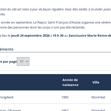
ction du site est mise à jour de façon régulière. Vous êtes invités à la visiter pon
bles.
 année en septembre, Le Repos Saint-François d’Assise organise une cér
ire des personnes dont les corps n'ont pas été réclamés.
a lieu le
jeudi 24 septembre
2026
à
15 h 30
au
Sanctuaire Marie-Reine-d
léments
e par page
Année de
m
Ville
naissance
Yongdeok
1985
Montréal
nian, Ohannes
1962
Montréal