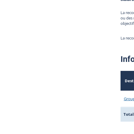
La reco
ou des 
objectif
La rec
Inf
Dest
Group
Total