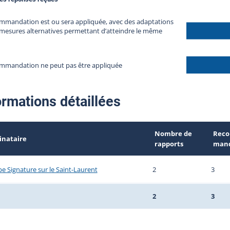
mmandation est ou sera appliquée, avec des adaptations
mesures alternatives permettant d’atteindre le même
ommandation ne peut pas être appliquée
ormations détaillées
Nombre de
Reco
inataire
rapports
mand
e Signature sur le Saint-Laurent
2
3
2
3