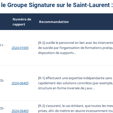
le Groupe Signature sur le Saint-Laurent 
Numéro de
e
Recommandation
rapport
[R-2] outille le personnel en lien avec les interven
11-
2024-01005
de suicide par l’organisation de formations pratiqu
disposition de supports…
[R-1] effectuent une expertise indépendante sans d
05-
2024-06465
rapidement des solutions concrètes (par exemple, s
structure en forme inversée de j aux…
[R-2] s’assurent, le cas échéant, que toutes les m
05-
2024-06465
prises, afin de mettre en œuvre incessamment tous