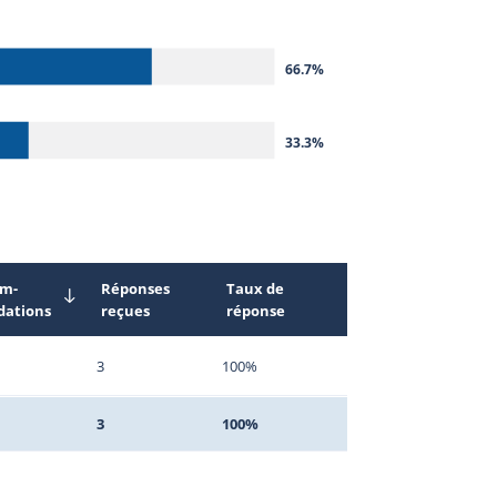
66.7%
33.3%
m-
Réponses
Taux de
ations
reçues
réponse
3
100%
3
100%