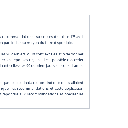
er
les recommandations transmises depuis le 1
avril
en particulier au moyen du filtre disponible.
les 90 derniers jours sont exclues afin de donner
er les réponses reçues. Il est possible d'accéder
nt celles des 90 derniers jours, en consultant le
 que les destinataires ont indiqué qu'ils allaient
ppliquer les recommandations et cette application
ent répondre aux recommandations et préciser les