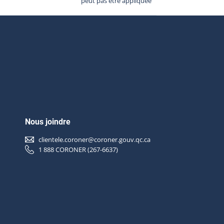
peut pas être appliquée
Nous joindre
clientele.coroner@coroner.gouv.qc.ca
1 888 CORONER (267-6637)