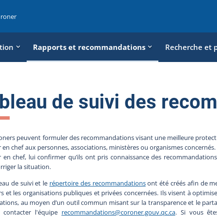
oroner
tion
Rapports et recommandations
Recherche et 
bleau de suivi des reco
oners peuvent formuler des recommandations visant une meilleure protection
 en chef aux personnes, associations, ministères ou organismes concernés. Le
 en chef, lui confirmer qu’ils ont pris connaissance des recommandations
rriger la situation.
eau de suivi et le
répertoire des recommandations
ont été créés afin de met
s et les organisations publiques et privées concernées. Ils visent à optimi
ations, au moyen d’un outil commun misant sur la transparence et le part
 contacter l'équipe
recommandations@coroner.gouv.qc.ca
. Si vous ête