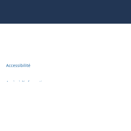
Accessibilité
Accès à l'information
Plan du site
Politique de confidentialité