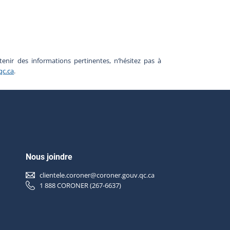
nir des informations pertinentes, n’hésitez pas à
qc.ca
.
Nous joindre
clientele.coroner@coroner.gouv.qc.ca
1 888 CORONER (267-6637)