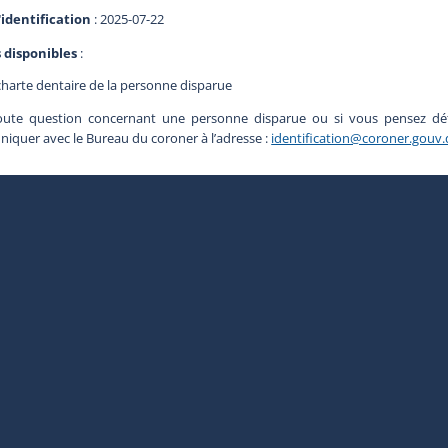
'identification
: 2025-07-22
s disponibles
:
charte dentaire de la personne disparue
oute question concernant une personne disparue ou si vous pensez déte
quer avec le Bureau du coroner à l’adresse :
identification@coroner.gouv.