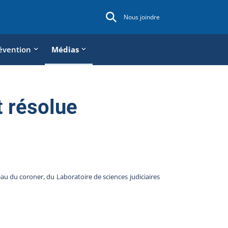
Nous joindre
évention
Médias
t résolue
u du coroner, du Laboratoire de sciences judiciaires