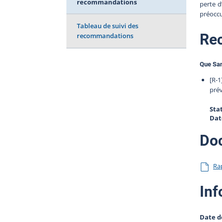
recommandations
perte d
préoccu
Tableau de suivi des
Re
recommandations
Que San
[R-1
prév
Sta
Dat
Do
Ra
Inf
Date d