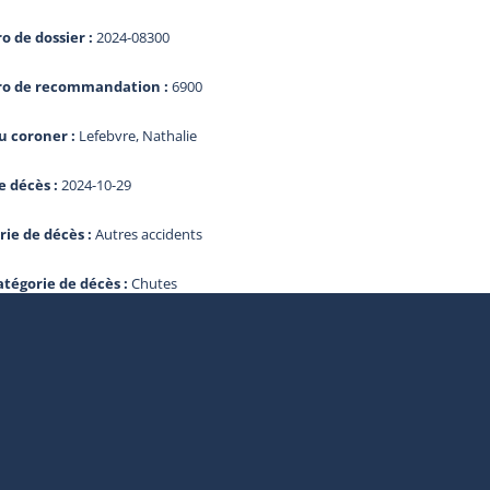
 de dossier :
2024-08300
o de recommandation :
6900
 coroner :
Lefebvre, Nathalie
e décès :
2024-10-29
rie de décès :
Autres accidents
atégorie de décès :
Chutes