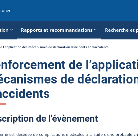
oroner
tion
Rapports et recommandations
Recherche et 
 l’application des mécanismes de déclaration d’incidents et d’accidents
nforcement de l’applicat
canismes de déclaration 
accidents
cription de l'évènement
mme est décédée de complications médicales à la suite d’une probable c