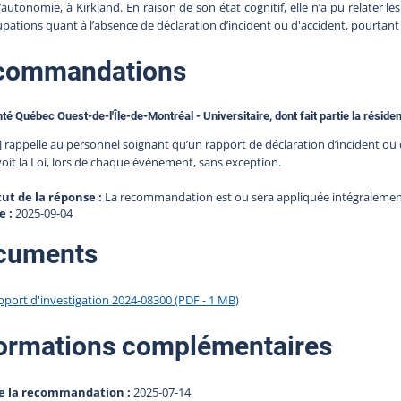
’autonomie, à Kirkland. En raison de son état cognitif, elle n’a pu relater 
pations quant à l’absence de déclaration d’incident ou d'accident, pourtant 
commandations
té Québec Ouest-de-l'Île-de-Montréal - Universitaire, dont fait partie la réside
] rappelle au personnel soignant qu’un rapport de déclaration d’incident ou 
oit la Loi, lors de chaque événement, sans exception.
tut de la réponse :
La recommandation est ou sera appliquée intégraleme
e :
2025-09-04
cuments
pport d'investigation 2024-08300 (PDF - 1 MB)
ormations complémentaires
e la recommandation :
2025-07-14