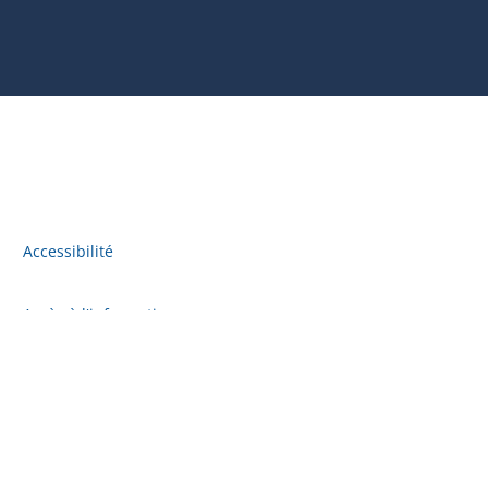
Accessibilité
Accès à l'information
Plan du site
Politique de confidentialité