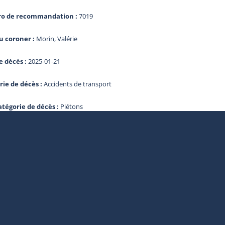
o de recommandation :
7019
 coroner :
Morin, Valérie
e décès :
2025-01-21
rie de décès :
Accidents de transport
atégorie de décès :
Piétons