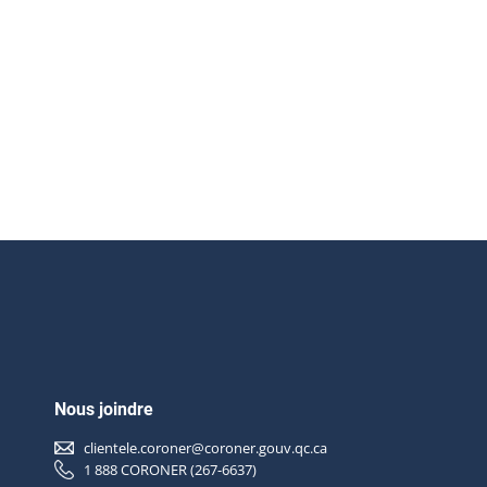
Nous joindre
clientele.coroner@coroner.gouv.qc.ca
1 888 CORONER (267-6637)