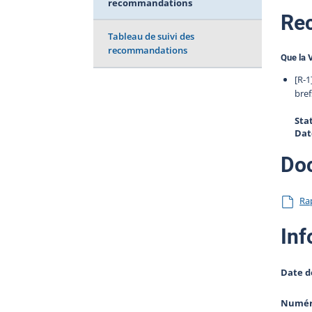
recommandations
Re
Tableau de suivi des
recommandations
Que la V
[R-1
bref
Sta
Dat
Do
Ra
Inf
Date d
Numéro