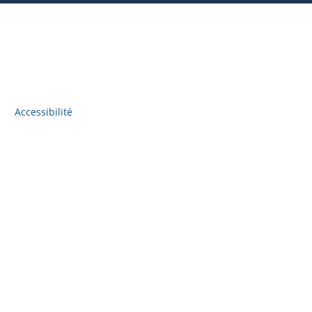
Accessibilité
Accès à l'information
Plan du site
Politique de confidentialité