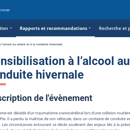
oroner
tion
Rapports et recommandations
Recherche et 
à l’alcool au volant et à la conduite hivernale
nsibilisation à l’alcool au
nduite hivernale
cription de l'évènement
e est décédé d’un traumatisme craniocérébral lors d’une collision routière
-Pie. Il a perdu la maîtrise de son véhicule, dans un contexte de conduite
l. Les circonstances entourant ce décès soulèvent des enjeux liés à la préve