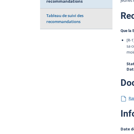
jeunes 
recommandations
Re
Tableau de suivi des
recommandations
Que la 
[R-1
sa c
moi
Sta
Dat
Do
Ra
Inf
Date d