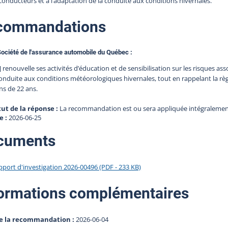
conducteurs et à l’adaptation de la conduite aux conditions hivernales.
commandations
Société de l'assurance automobile du Québec :
] renouvelle ses activités d’éducation et de sensibilisation sur les risques ass
onduite aux conditions météorologiques hivernales, tout en rappelant la rè
ns de 22 ans.
tut de la réponse :
La recommandation est ou sera appliquée intégraleme
e :
2026-06-25
cuments
pport d'investigation 2026-00496 (PDF - 233 KB)
ormations complémentaires
e la recommandation :
2026-06-04