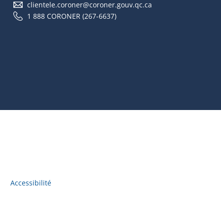
clientele.coroner@coroner.gouv.qc.ca
1 888 CORONER (267-6637)
Accessibilité
Accès à l'information