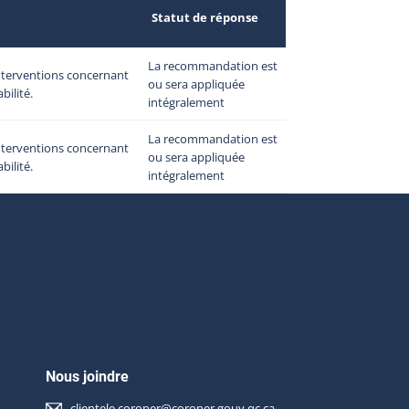
Statut de réponse
La recommandation est
interventions concernant
ou sera appliquée
ilité.
intégralement
La recommandation est
interventions concernant
ou sera appliquée
ilité.
intégralement
Nous joindre
clientele.coroner@coroner.gouv.qc.ca