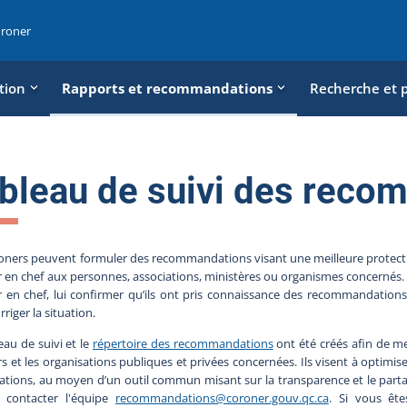
oroner
tion
Rapports et recommandations
Recherche et 
bleau de suivi des reco
oners peuvent formuler des recommandations visant une meilleure protection
 en chef aux personnes, associations, ministères ou organismes concernés. Le
 en chef, lui confirmer qu’ils ont pris connaissance des recommandations
rriger la situation.
eau de suivi et le
répertoire des recommandations
ont été créés afin de met
s et les organisations publiques et privées concernées. Ils visent à optimi
ations, au moyen d’un outil commun misant sur la transparence et le part
 contacter l'équipe
recommandations@coroner.gouv.qc.ca
. Si vous ête