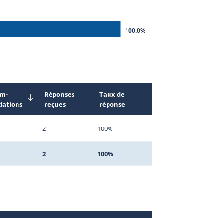
100.0%
m-
Réponses
Taux de
ations
reçues
réponse
2
100%
2
100%