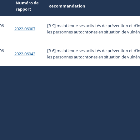
Numéro de
e
Recommandation
rapport
06-
[R-9] maintienne ses activités de prévention et d’
2022-06007
les personnes autochtones en situation de vulnérab
06-
[R-6] maintienne ses activités de prévention et d’
2022-06043
les personnes autochtones en situation de vulnérab