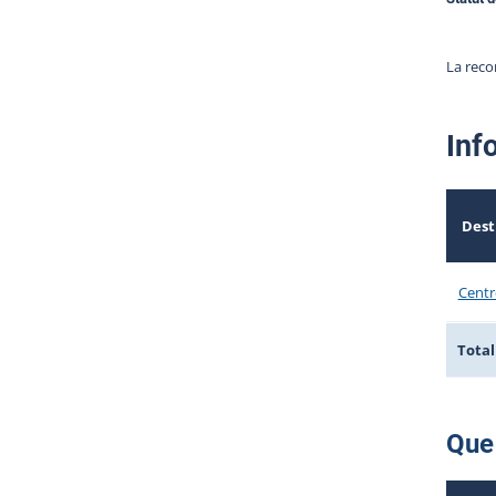
La reco
Inf
Dest
Centr
Total
Que 