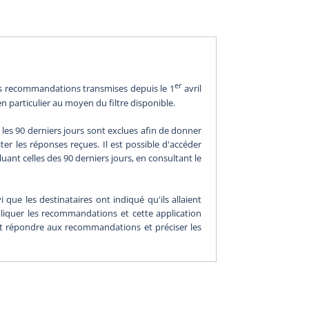
er
les recommandations transmises depuis le 1
avril
en particulier au moyen du filtre disponible.
les 90 derniers jours sont exclues afin de donner
er les réponses reçues. Il est possible d'accéder
nt celles des 90 derniers jours, en consultant le
 que les destinataires ont indiqué qu'ils allaient
ppliquer les recommandations et cette application
ent répondre aux recommandations et préciser les