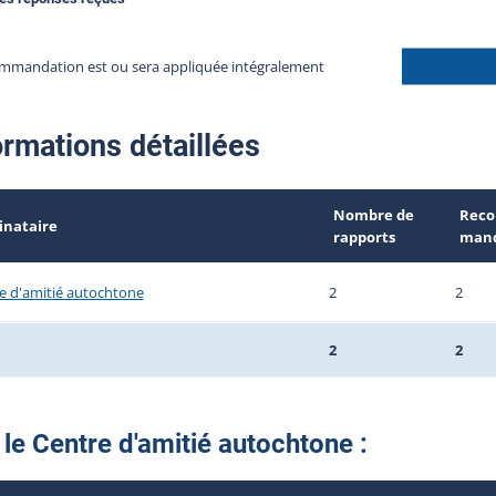
mmandation est ou sera appliquée intégralement
ormations détaillées
Nombre de
Reco
inataire
rapports
mand
e d'amitié autochtone
2
2
2
2
le Centre d'amitié autochtone :