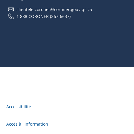
clientele.coroner@coroner.gouv.qc.ca
1 888 CORONER (267-6637)
Accessibilité
Accès à l'information